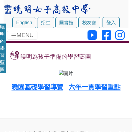
English
招生
圖書館
校友會
登入
曉
明
MENU
的
學
曉明為孩子準備的學習藍圖
習
藍
圖
曉園基礎學習導覽
六年一貫學習重點