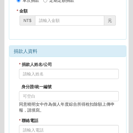
單次捐款
定期定額捐款
*
金額
金
NT$
元
額
捐款人資料
*
捐款人姓名/公司
身分證/統一編號
同意曉明女中作為個人年度綜合所得稅扣除額上傳申
報，請填寫。
*
聯絡電話