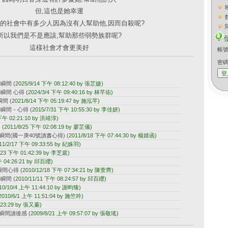
但,這也是她幸運
的社會中有多少人因為沒有人幫助他,因而自殺呢?
所以我們是不是應該,幫助那些弱勢族群呢?
這樣社會才會更美好
帳
密
的瞬間
(
2025/9/14 下午 08:12:40 by 張芷婕)
瞬間 心得
(
2024/3/4 下午 09:40:16 by 林芊佑)
瞬間
(
2021/8/14 下午 05:19:47 by 施泓芊)
的瞬間－心得
(
2015/7/31 下午 10:55:30 by 李佳妍)
 下午 02:21:10 by 洪靖淳)
。
(
2011/8/25 下午 02:08:19 by 廖芷儀)
間(國一庚40號讀書心得)
(
2011/8/18 下午 07:44:30 by 楊婧函)
11/2/17 下午 09:33:55 by 紀姝羽)
/23 下午 01:42:39 by 李芝庭)
午 04:26:21 by 邱百纓)
瞬間心得
(
2010/12/18 下午 07:34:21 by 陳萱齊)
的瞬間
(
2010/11/11 下午 08:24:57 by 邱百纓)
10/10/4 上午 11:44:10 by 謝昀臻)
2010/6/1 上午 11:51:04 by 施竺吟)
:23:29 by 張又蓁)
瞬間讀後感
(
2009/8/21 上午 09:57:07 by 張敬瑤)