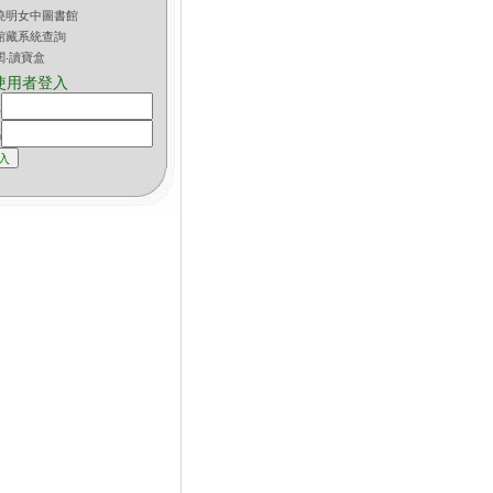
曉明女中圖書館
館藏系統查詢
閱‧讀寶盒
使用者登入
號
碼