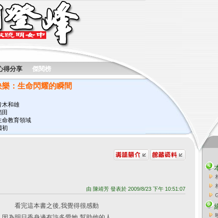
心得分享
傑閱榜
快樂：生命閃耀的瞬間
青木和雄
稻田
生命教育領域
國初
由 陳靖芳 發表於 2009/8/23 下午 10:51:07
看完這本書之後,我覺得很感動
因為明日香身邊有許多愛她.幫助他的人