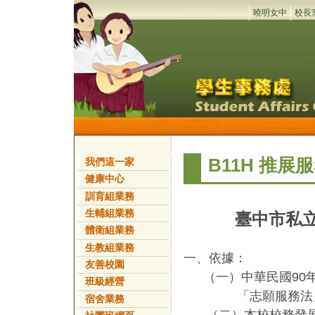
曉明女中
校長
B11H 推
我們這一家
健康中心
訓育組業務
生輔組業務
臺中市私
體衛組業務
生教組業務
一、依據：
友善校園
（一）
中華民國
90
班級經營
「志願服務法
宿舍業務