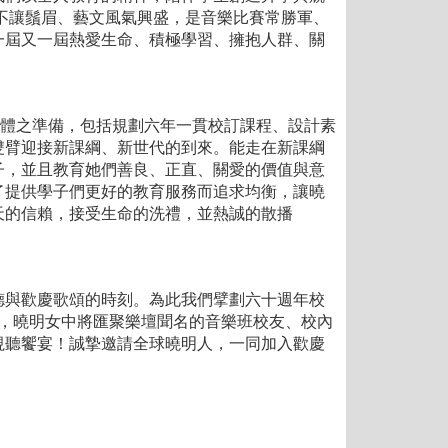
不讓鬚眉、藝文風氣興盛，是音樂比賽常勝軍、
一屆又一屆熱愛生命、積極學習、擁抱人群、關
體之準備，包括規劃六年一貫校訂課程、設計素
雙臂迎接新課綱、新世代的到來。能走在新課綱
子，並且教育她們善良、正直、關愛的價值與意
了提供學子們更好的教育服務而追求均衡，讓曉
天的信賴，接受生命的洗禮，並熱誠的散播
與歡慶歌頌的時刻。為此我們擘劃六十週年校
中，曉明女中將匯聚樂壇聞名的音樂班校友、校內
視聽饗宴！誠摯邀請全球曉明人，一同加入歡慶