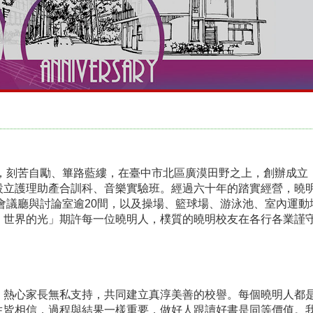
，刻苦自勵、篳路藍縷，在臺中市北區廣漠田野之上，創辦成立
護理助產合訓科、音樂實驗班。經過六十年的踏實經營，曉明女中
式會議廳與討論室逾20間，以及操場、籃球場、游泳池、室內運
，世界的光」期許每一位曉明人，樸質的曉明校友在各行各業謹
心家長無私支持，共同建立真淳美善的校譽。每個曉明人都是
生皆相信，過程與結果一樣重要，做好人跟讀好書是同等價值。