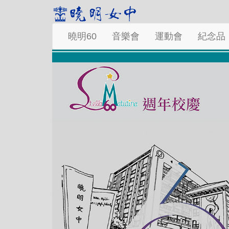
曉明60
音樂會
運動會
紀念品