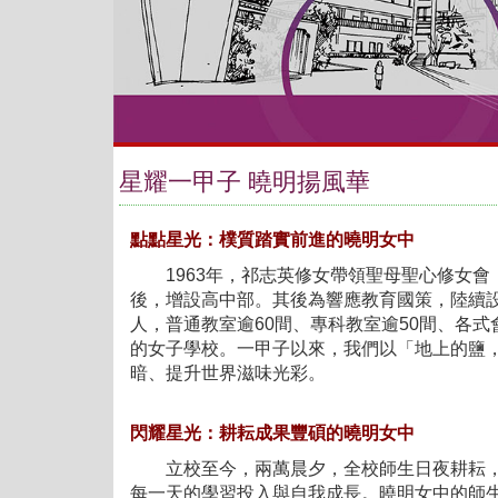
星耀一甲子 曉明揚風華
點點星光：樸質踏實前進的曉明女中
1963年，祁志英修女帶領聖母聖心修女會
後，增設高中部。其後為響應教育國策，陸續設立
人，普通教室逾60間、專科教室逾50間、各
的女子學校。一甲子以來，我們以「地上的鹽
暗、提升世界滋味光彩。
閃耀星光：耕耘成果豐碩的曉明女中
立校至今，兩萬晨夕，全校師生日夜耕耘，熱
每一天的學習投入與自我成長。曉明女中的師