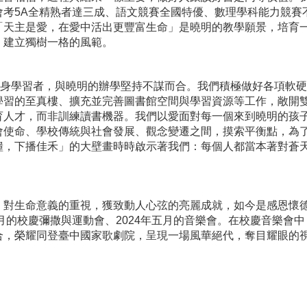
會考5A全精熟者達三成、語文競賽全國特優、數理學科能力競賽
「天主是愛，在愛中活出更豐富生命」是曉明的教學願景，培育
，建立獨樹一格的風範。
身學習者，與曉明的辦學堅持不謀而合。我們積極做好各項軟硬
學習的至真樓、擴充並完善圖書館空間與學習資源等工作，敞開
育人才，而非訓練讀書機器。我們以愛面對每一個來到曉明的孩
會使命、學校傳統與社會發展、觀念變遷之間，摸索平衡點，為
糧，下播佳禾」的大壁畫時時啟示著我們：每個人都當本著對蒼
生命意義的重視，獲致動人心弦的亮麗成就，如今是感恩懷德
二月的校慶彌撒與運動會、2024年五月的音樂會。在校慶音樂會
合，榮耀同登臺中國家歌劇院，呈現一場風華絕代，奪目耀眼的