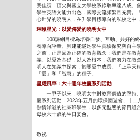
賽佳績：頂尖與國立大學校系錄取率達八成、
學生英語文能力出色，國際交流頻繁且充實。
心世界的曉明人，在升學目標導向的私校之中
璀璨星光：以愛傳愛的曉明女中
108課綱目標為培養自發、互動、共好的終
養導向評量、興建能滿足學生實驗探究與自主
之前，正是因為正確的教育觀念：我們是在教
義。以愛為基礎，以人為根本，我們努力在教
明人在知識中探索，於關愛中成長。「上承天
「愛」和「智慧」的種子。
星耀風華：六十週年校慶系列活動
一甲子以來，曉明女中對教育價值的堅持、對
慶系列活動：2023年五月的環保園遊會、十
熱情洋溢的社團班學生，以多元型態的節目組
母校六十歲的生日宴會。
敬祝